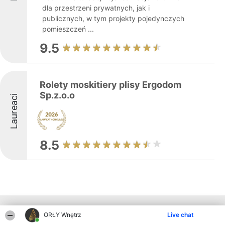
dla przestrzeni prywatnych, jak i
publicznych, w tym projekty pojedynczych
pomieszczeń ...
9.5
Rolety moskitiery plisy Ergodom
Sp.z.o.o
Laureaci
8.5
Inne firmy z województwa
ORŁY Wnętrz
Live chat