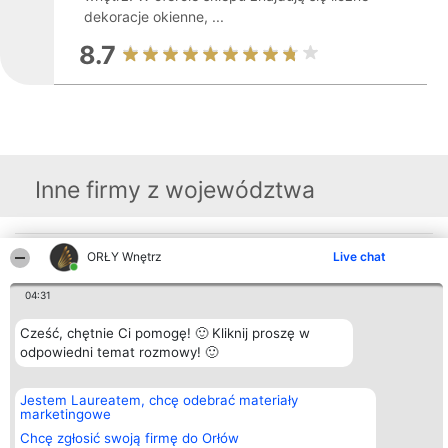
dekoracje okienne, ...
8.7
Inne firmy z województwa
Organizator plebiscytu
ORŁY Wnętrz
Plebiscyt
Kontakt
Live chat
Bright Side Solutions sp. z o.
Laureaci
Kontakt
o. sp. k.
Lista
04:31
ul. Ruska 22
wszystkich
Wrocław 50-079
Laureatów
KRS 0000749100 | Regon
Cześć, chętnie Ci pomogę! 🙂 Kliknij proszę w
Zasady
381313360 | NIP 8943132676
Regulamin
odpowiedni temat rozmowy! 🙂
+48 508 492 400
Polityka
Prywatności
Jestem Laureatem, chcę odebrać materiały
marketingowe
Chcę zgłosić swoją firmę do Orłów