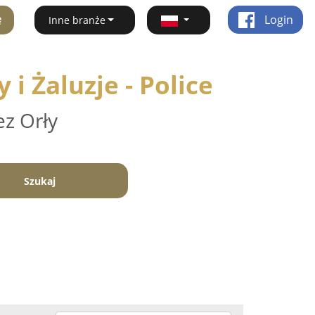
ę
Login
Inne branże
i Żaluzje - Police
ez Orły
Szukaj