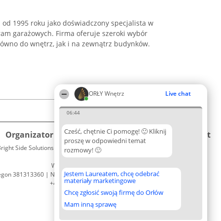
u od 1995 roku jako doświadczony specjalista w
ram garażowych. Firma oferuje szeroki wybór
ówno do wnętrz, jak i na zewnątrz budynków.
ORŁY Wnętrz
Live chat
06:44
Cześć, chętnie Ci pomogę! 🙂 Kliknij
Organizator plebiscytu
Plebiscyt
Kontakt
proszę w odpowiedni temat
right Side Solutions sp. z o. o. sp. k.
Laureaci
rozmowy! 🙂
Kontakt
ul. Ruska 22
Lista
Wrocław 50-079
wszystkich
Jestem Laureatem, chcę odebrać
egon 381313360 | NIP 8943132676
Laureatów
materiały marketingowe
+48 508 492 400
Zasady
Chcę zgłosić swoją firmę do Orłów
Regulamin
Polityka
Mam inną sprawę
Prywatności