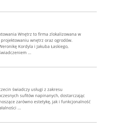
ktowania Wnętrz to firma zlokalizowana w
w projektowaniu wnętrz oraz ogrodów.
eronikę Kordyla i Jakuba Łaskiego,
świadczeniem ...
czecin świadczy usługi z zakresu
czesnych sufitów napinanych, dostarczając
szące zarówno estetykę, jak i funkcjonalność
łalności ...