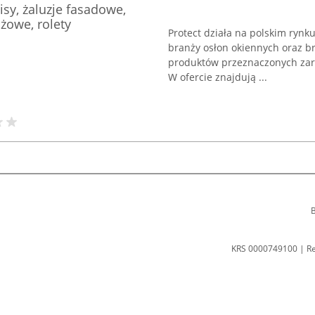
lisy, żaluzje fasadowe,
żowe, rolety
Protect działa na polskim rynk
branży osłon okiennych oraz b
produktów przeznaczonych zar
W ofercie znajdują ...
B
KRS 0000749100 | R