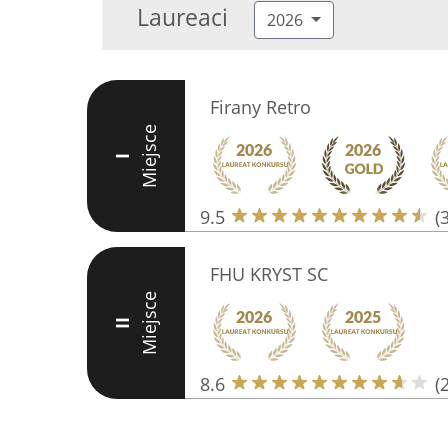
Laureaci
2026
Firany Retro
Miejsce
I
9.5
(
FHU KRYST SC
Miejsce
II
8.6
(