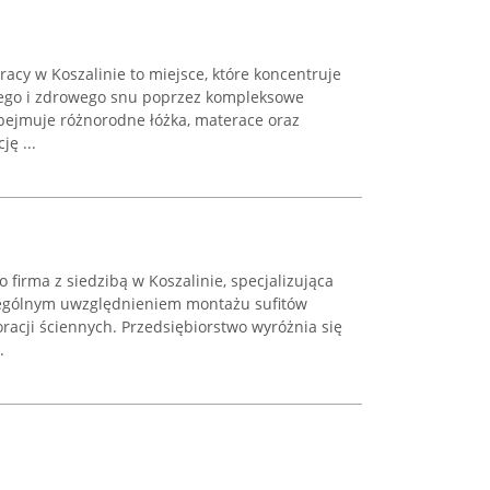
racy w Koszalinie to miejsce, które koncentruje
ego i zdrowego snu poprzez kompleksowe
obejmuje różnorodne łóżka, materace oraz
ję ...
o firma z siedzibą w Koszalinie, specjalizująca
czególnym uwzględnieniem montażu sufitów
oracji ściennych. Przedsiębiorstwo wyróżnia się
.