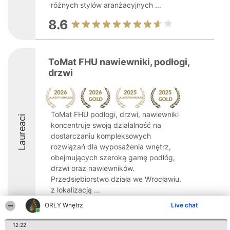
różnych stylów aranżacyjnych ...
8.6
ToMat FHU nawiewniki, podłogi,
drzwi
ToMat FHU podłogi, drzwi, nawiewniki
Laureaci
koncentruje swoją działalność na
dostarczaniu kompleksowych
rozwiązań dla wyposażenia wnętrz,
obejmujących szeroką gamę podłóg,
drzwi oraz nawiewników.
Przedsiębiorstwo działa we Wrocławiu,
z lokalizacją ...
ORŁY Wnętrz
Live chat
9.7
12:22