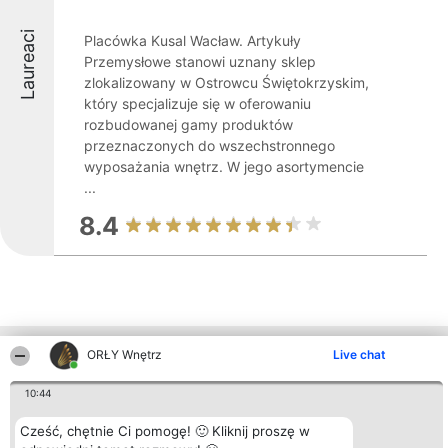
Laureaci
Placówka Kusal Wacław. Artykuły
Przemysłowe stanowi uznany sklep
zlokalizowany w Ostrowcu Świętokrzyskim,
który specjalizuje się w oferowaniu
rozbudowanej gamy produktów
przeznaczonych do wszechstronnego
wyposażania wnętrz. W jego asortymencie
...
8.4
Inne firmy z województwa
ORŁY Wnętrz
Live chat
10:44
Organizator plebiscytu
Plebiscyt
Kontakt
Cześć, chętnie Ci pomogę! 🙂 Kliknij proszę w
Bright Side Solutions sp. z o.
Laureaci
Kontakt